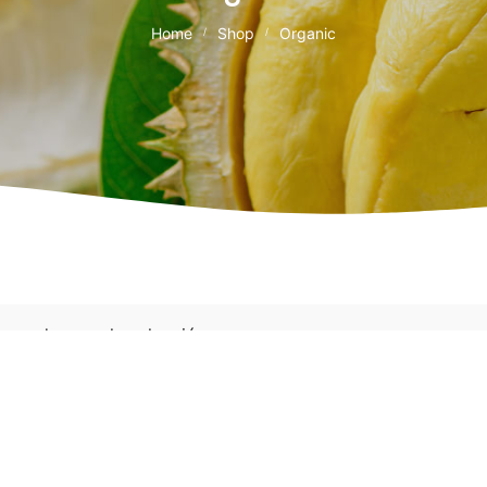
Home
Shop
Organic
/
/
cuerden con la selección.