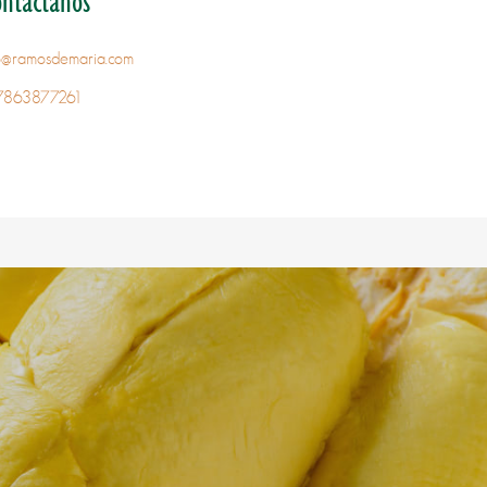
ontáctanos
fo@ramosdemaria.com
7863877261