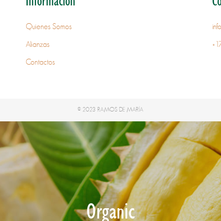
Información
C
Quienes Somos
in
Alianzas
+1
Contactos
© 2023 RAMOS DE MARÍA
Organic