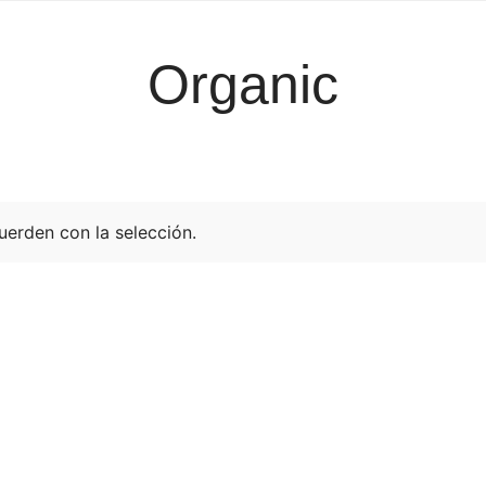
Inicio
Quienes somos
Aliados
S
Organic
Co
erden con la selección.