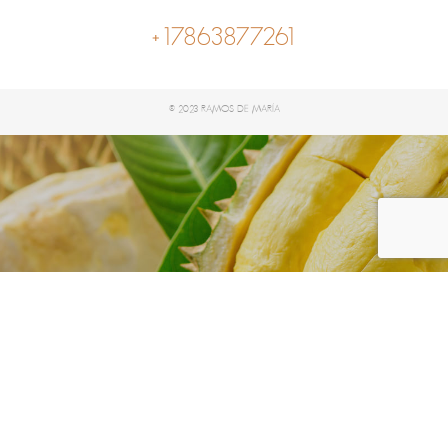
+17863877261
© 2023 RAMOS DE MARÍA
Citrus Fruits
Home
Shop
Fresh Fruit
Citrus Fruits
/
/
/
Showing all 0 results
Filter