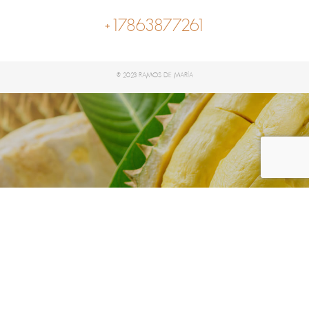
+17863877261
© 2023 RAMOS DE MARÍA
Organic
Home
Shop
Organic
/
/
Showing all 0 results
Filter