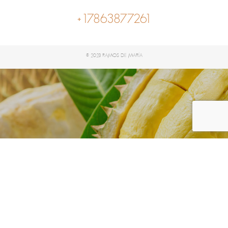
+17863877261
© 2023 RAMOS DE MARÍA
Apple
Home
Shop
Apple
/
/
Showing all 0 results
Filter