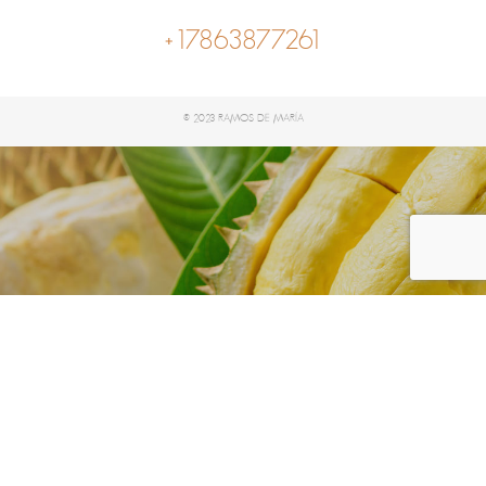
+17863877261
© 2023 RAMOS DE MARÍA
Vegetable
Home
Shop
Vegetable
/
/
Showing all 0 results
Filter