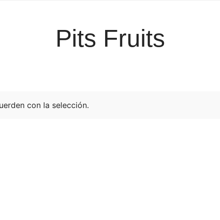
Inicio
Quienes somos
Aliados
S
Pits Fruits
Co
erden con la selección.