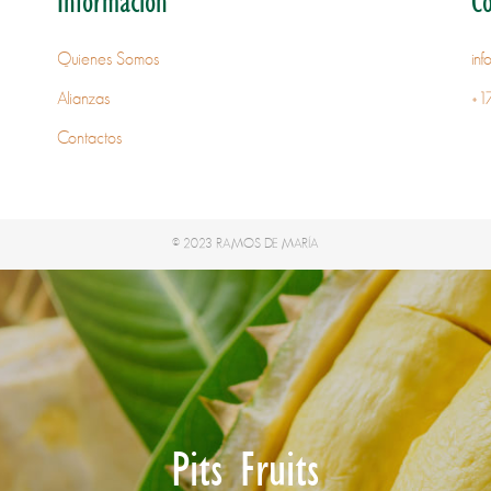
Información
C
Quienes Somos
in
Alianzas
+1
Contactos
© 2023 RAMOS DE MARÍA
Pits Fruits