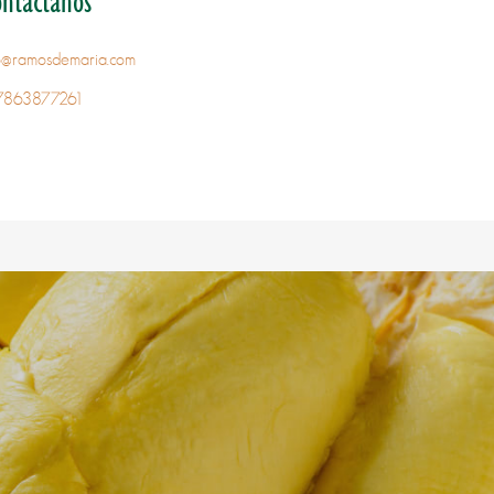
ontáctanos
fo@ramosdemaria.com
7863877261