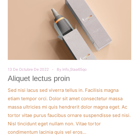
13 De Octubre De 2022
By
Info_5taa65qo
Aliquet lectus proin
Sed nisi lacus sed viverra tellus in. Facilisis magna
etiam tempor orci. Dolor sit amet consectetur massa
massa ultricies mi quis hendrerit dolor magna eget. Ac
tortor vitae purus faucibus ornare suspendisse sed nisi.
Nisl tincidunt eget nullam non. Vitae tortor
condimentum lacinia quis vel eros…